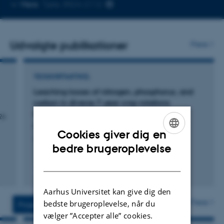
Kopier
Mere
Tjele, 8824-2112
telefonnummer
Udvalgte publikationer
Flere
TIDSSKRIFTARTIKEL
Leaching losses of nitrogen, phosphorus, and
carbon in diverse 7-year crop rotations
including annual and perennial crops
26
Nyaga, J. +13.
Cookies giver dig en
Agriculture, Ecosystems and Environment
ENGLISH
bedre brugeroplevelse
DANISH
Fagfællebedømt
Digital
version
Aarhus Universitet kan give dig den
vedhæftet
Flere
bedste brugeroplevelse, når du
Projekter
Aktiviteter
vælger ”Accepter alle” cookies.