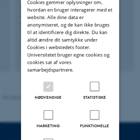
Cookies gemmer oplysninger om,
FORSKNINGSPROJEKT
hvordan en bruger interagerer med et
The role of Collembola in nitrogen cycling in
website. Alle dine data er
agricultural grassland soils
anonymiseret, og de kan ikke bruges
1. dec. 2011
-
31. jan. 2016
til at identificere dig direkte. Du kan
altid ændre dit samtykke under
Cookies i webstedets footer.
Universitetet bruger egne cookies og
cookies sat af vores
samarbejdspartnere.
Revideret 08.12.2023
-
Randi Mosegaard
NØDVENDIGE
STATISTISKE
MARKETING
FUNKTIONELLE