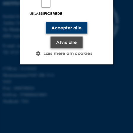
INSTITUT FOR MATEMATIK
UKLASSIFICEREDE
Institut for Matematik
Aarhus Universitet
Accepter alle
Ny Munkegade 118
8000 Aarhus C
Afvis alle
E-mail: math@au.dk
Tlf: 8715 5100
Læs mere om cookies
CVR-nr.: 31119103
Momsnummer/VAT: DK 3111
Nødvendige
Statistiske
Marketing
9103
Funktionelle
Uklassificerede
P-nr.: 1008798024
EAN-nr.: 5798000419803
Stedkode: 7261
Nødvendige cookies hjælper
med at gøre hjemmesiden
brugbar ved at aktivere nogle