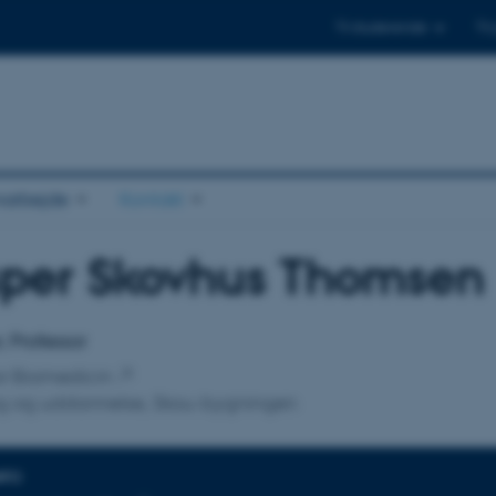
Til studerende
Til
arbejde
Kontakt
sper Skovhus Thomsen
tilknytning
, Professor
for Biomedicin
ng og uddannelse, Skou-bygningen
NFO