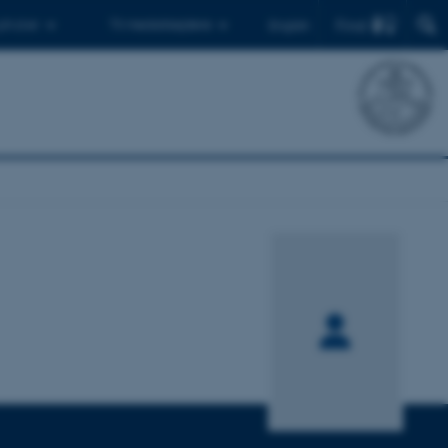
Find
 ph.d.er
Til medarbejdere
English