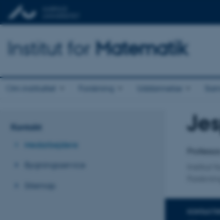
Institut for
Matematik
Om instituttet
Forskning
Uddannelse
Sam
Je
Titel
Kontakt
Primær 
Medarbejdere
Professor
Bygningsservice
Institut 
Forskni
Sitemap
KONTAKTI