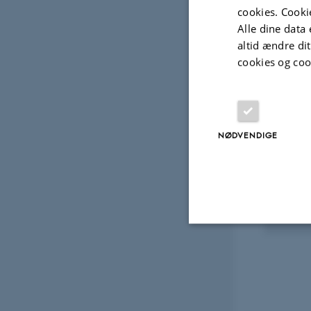
cookies. Cooki
Alle dine data 
Fagf
altid ændre di
cookies og coo
Udvalg
NØDVENDIGE
FORED
Supe
14. ma
Nødvendige
Nødvendige cooki