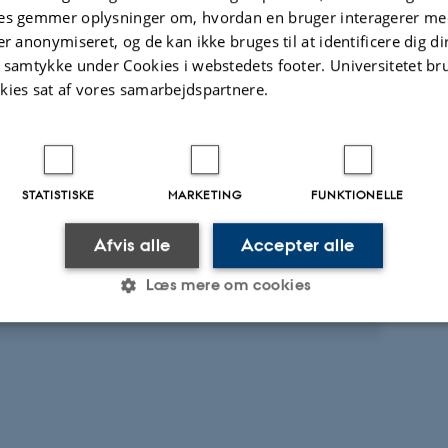
es gemmer oplysninger om, hvordan en bruger interagerer med
er anonymiseret, og de kan ikke bruges til at identificere dig d
ællebedømt
Fagfællebedømt
t samtykke under Cookies i webstedets footer. Universitetet br
Digital
Di
kies sat af vores samarbejdspartnere.
version
ve
vedhæftet
v
te aktiviteter
Flere
STATISTISKE
MARKETING
FUNKTIONELLE
RAG OG MUNDTLIGE BIDRAG
Afvis alle
Accepter alle
rsampling til forbedring af PET billeder
Læs mere om cookies
j 2007
Statistiske
Marketing
Funktionelle
es hjælper med at gøre hjemmesiden brugbar ved at aktiv