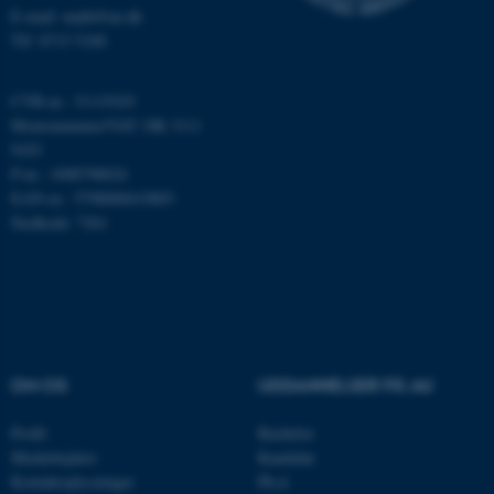
fungerer uden disse cookies.
E-mail: math@au.dk
Tlf: 8715 5100
Navn
Udbyder / Domæne
CVR-nr.: 31119103
Momsnummer/VAT: DK 3111
be_typo_user
TYPO3 Association
.au.dk
9103
P-nr.: 1008798024
EAN-nr.: 5798000419803
Stedkode: 7261
fe_typo_user
Typo3 Association
.au.dk
OM OS
UDDANNELSER PÅ AU
Profil
Bachelor
Medarbejdere
Kandidat
Kontaktoplysninger
Ph.d.