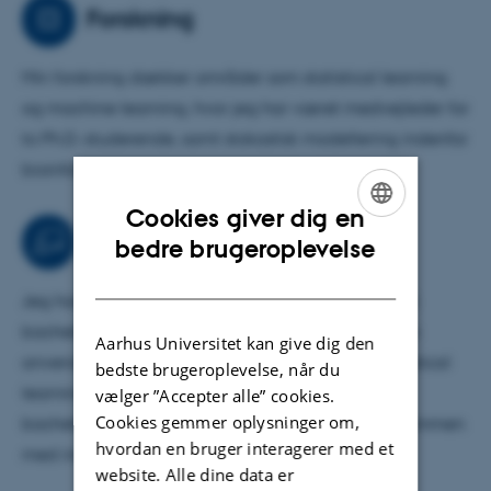
Aarhus Universitet og på Institut for Biologi ved Stanford
Forskning
University.
Min forskning dækker områder som statistical learning
Jeg har haft roller som internt og eksternt medlem af
og machine learning, hvor jeg har været medvejleder for
bedømmelsesudvalg for akademiske stillinger på alle
to Ph.D.-studerende, samt stokastisk modellering indenfor
niveauer, og jeg har været som kasserer for Dansk
bioinformatik og operationsanalyse.
Statistisk Selskab.
Cookies giver dig en
Uddannelse
ENGLISH
bedre brugeroplevelse
DANISH
Jeg har undervist i en bred vifte af kurser, både på
bachelor- og kandidatniveau, indenfor emner som
Aarhus Universitet kan give dig den
anvendt statistik, klassisk teoretisk statistik og statistical
bedste brugeroplevelse, når du
learning. Jeg har vejledt talrige specialer og
vælger ”Accepter alle” cookies.
Cookies gemmer oplysninger om,
bachelorprojekter samt flere studenterprojekter sammen
hvordan en bruger interagerer med et
med industrien.
website. Alle dine data er