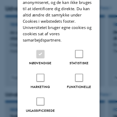
anonymiseret, og de kan ikke bruges
Udvalgte publikationer
Flere
til at identificere dig direkte. Du kan
altid ændre dit samtykke under
Cookies i webstedets footer.
TIDSSKRIFTARTIKEL
TI
Universitetet bruger egne cookies og
An asymptotically optimal algorithm for online
P
cookies sat af vores
stacking
di
samarbejdspartnere.
Olsen, M. +2.
Ri
Mathematical Methods of Operations Research
Th
NØDVENDIGE
STATISTISKE
Fagfællebedømt
F
Digital
MARKETING
FUNKTIONELLE
version
vedhæftet
Udvalgte aktiviteter
Flere
DELTAGELSE ELLER ORGANISERING AF KONFERENCE
F
UKLASSIFICEREDE
Todagesmøde i DSTS - Dansk Statistisk Selskab
M