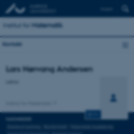
English
Institut for
Matematik
Kontakt
Titel
Lars Nørvang Andersen
Primær tilknytning
Lektor
Institut for Matematik
CV
FAGOMRÅDER
Statistical Learning
Bioinformatik
Matematisk modellering