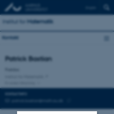
English
Institut for
Matematik
Kontakt
Titel
Patrick Bastian
Primær tilknytning
Postdoc
Institut for Matematik
En anden tilknytning
KONTAKTINFO
MAILADRESSE
patrick.bastian@math.au.dk
Kopier
mailadresse