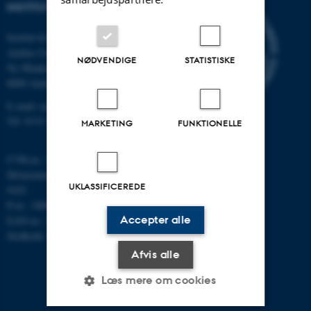
INSTITUT FOR MATEMATIK
Institut for Matematik
Aarhus Universitet
NØDVENDIGE
STATISTISKE
Ny Munkegade 118
8000 Aarhus C
E-mail: math@au.dk
Tlf: 8715 5100
MARKETING
FUNKTIONELLE
CVR-nr.: 31119103
Momsnummer/VAT: DK 3111
UKLASSIFICEREDE
9103
P-nr.: 1008798024
Accepter alle
EAN-nr.: 5798000419803
Stedkode: 7261
Afvis alle
Læs mere om cookies