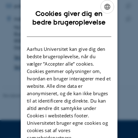
MAILADRESSE
patrick.bastian@math.au.dk
Cookies giver dig en
ADRESSE
Kopie
Patrick Bastian
Institut for Matematik
ENGLISH
bedre brugeroplevelse
maila
Ny Munkegade 118
Kopie
DANISH
Bygning 1535, lokale 319
adres
8000 Aarhus C
Danmark
Aarhus Universitet kan give dig den
bedste brugeroplevelse, når du
Se på kort
vælger ”Accepter alle” cookies.
Se Pure-profil
Cookies gemmer oplysninger om,
hvordan en bruger interagerer med et
website. Alle dine data er
anonymiseret, og de kan ikke bruges
Revideret 08.12.2023
-
Randi Mosegaard
til at identificere dig direkte. Du kan
altid ændre dit samtykke under
Cookies i webstedets footer.
Universitetet bruger egne cookies og
cookies sat af vores
samarbejdspartnere.