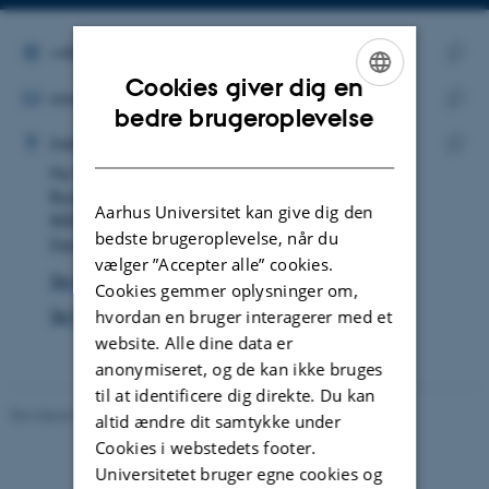
Kopier
Kopier
telefonnummer
mailadres
ALTERNATIVT TELEFONNUMMER
+45 87 15 21 34
MAILADRESSE
Kopie
Cookies giver dig en
rmr@math.au.dk
telef
ENGLISH
bedre brugeroplevelse
ADRESSE
Kopie
Rikke Märcher Rochat
Institut for Matematik
DANISH
maila
Ny Munkegade 118
Kopie
Bygning 1530, lokale 219
adres
Aarhus Universitet kan give dig den
8000 Aarhus C
bedste brugeroplevelse, når du
Danmark
vælger ”Accepter alle” cookies.
Se på kort
Cookies gemmer oplysninger om,
Se Pure-profil
hvordan en bruger interagerer med et
website. Alle dine data er
anonymiseret, og de kan ikke bruges
til at identificere dig direkte. Du kan
Revideret 08.12.2023
-
Randi Mosegaard
altid ændre dit samtykke under
Cookies i webstedets footer.
Universitetet bruger egne cookies og