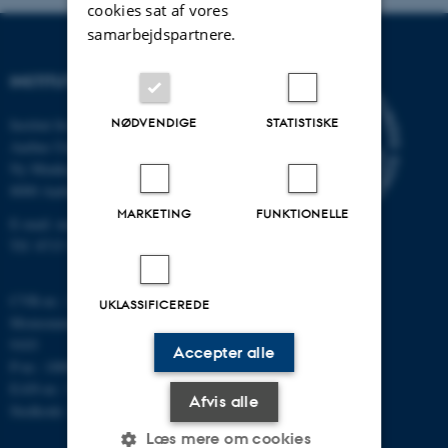
cookies sat af vores
samarbejdspartnere.
INSTITUT FOR MATEMATIK
NØDVENDIGE
STATISTISKE
Institut for Matematik
Aarhus Universitet
Ny Munkegade 118
8000 Aarhus C
MARKETING
FUNKTIONELLE
E-mail: math@au.dk
Tlf: 8715 5100
CVR-nr.: 31119103
UKLASSIFICEREDE
Momsnummer/VAT: DK 3111
9103
Accepter alle
P-nr.: 1008798024
EAN-nr.: 5798000419803
Afvis alle
Stedkode: 7261
Læs mere om cookies