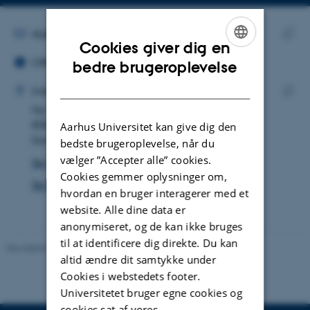
Kopier
mailadresse
MAILADRESSE
skj@math.au.dk
Cookies giver dig en
ORCID ID
Kopie
ENGLISH
ORCID iD: 0009-0003-6301-0628
bedre brugeroplevelse
maila
ADRESSE
DANISH
Søren Kjærsgaard
Institut for Matematik
Ny Munkegade 118
Kopie
8000 Aarhus C
adres
Aarhus Universitet kan give dig den
Danmark
bedste brugeroplevelse, når du
vælger ”Accepter alle” cookies.
Se på kort
Cookies gemmer oplysninger om,
Se Pure-profil
hvordan en bruger interagerer med et
website. Alle dine data er
anonymiseret, og de kan ikke bruges
til at identificere dig direkte. Du kan
Revideret 08.12.2023
-
Randi Mosegaard
altid ændre dit samtykke under
Cookies i webstedets footer.
Universitetet bruger egne cookies og
cookies sat af vores