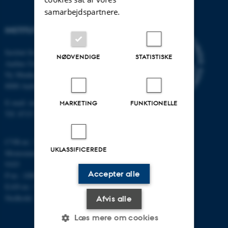
samarbejdspartnere.
INSTITUT FOR MATEMATIK
Institut for Matematik
NØDVENDIGE
STATISTISKE
Aarhus Universitet
Ny Munkegade 118
8000 Aarhus C
E-mail: math@au.dk
MARKETING
FUNKTIONELLE
Tlf: 8715 5100
CVR-nr.: 31119103
UKLASSIFICEREDE
Momsnummer/VAT: DK 3111
9103
Accepter alle
P-nr.: 1008798024
EAN-nr.: 5798000419803
Stedkode: 7261
Afvis alle
Læs mere om cookies