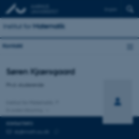
English
Institut for
Matematik
Kontakt
Titel
Søren Kjærsgaard
Primær tilknytning
Ph.d.-studerende
Institut for Matematik
En anden tilknytning
KONTAKTINFO
MAILADRESSE
skj@math.au.dk