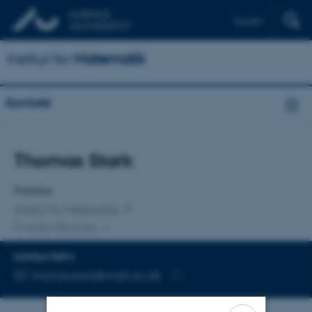
English
Institut for
Matematik
Kontakt
Titel
Thomas Stark
Primær tilknytning
Postdoc
Institut for Matematik
En anden tilknytning
KONTAKTINFO
MAILADRESSE
thomas.stark@math.au.dk
Kopier
mailadresse