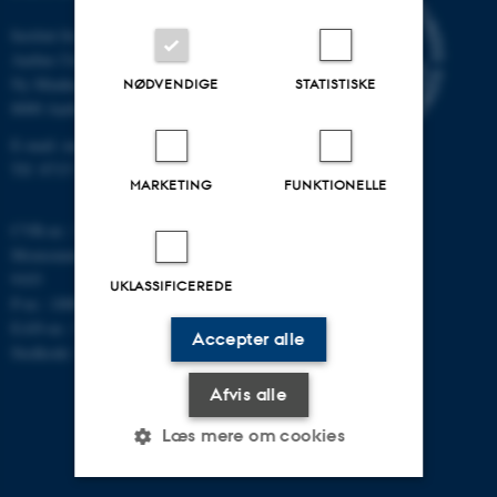
Institut for Matematik
Aarhus Universitet
Ny Munkegade 118
NØDVENDIGE
STATISTISKE
8000 Aarhus C
E-mail: math@au.dk
Tlf: 8715 5100
MARKETING
FUNKTIONELLE
CVR-nr.: 31119103
Momsnummer/VAT: DK 3111
9103
UKLASSIFICEREDE
P-nr.: 1008798024
EAN-nr.: 5798000419803
Accepter alle
Stedkode: 7261
Afvis alle
Læs mere om cookies