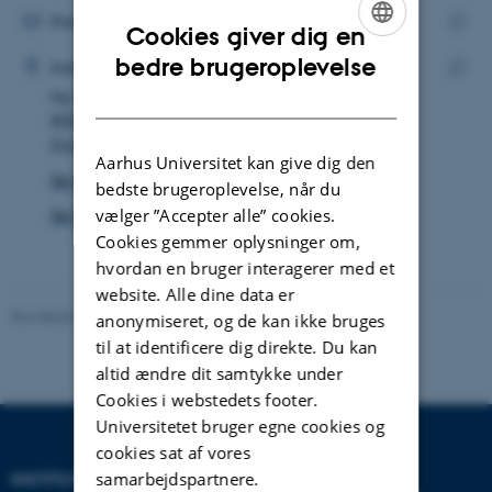
MAILADRESSE
thomas.stark@math.au.dk
Cookies giver dig en
ADRESSE
Kopie
ENGLISH
bedre brugeroplevelse
Thomas Stark
Institut for Matematik
maila
DANISH
Ny Munkegade 118
Kopie
8000 Aarhus C
adres
Danmark
Aarhus Universitet kan give dig den
Se på kort
bedste brugeroplevelse, når du
vælger ”Accepter alle” cookies.
Se Pure-profil
Cookies gemmer oplysninger om,
hvordan en bruger interagerer med et
website. Alle dine data er
Revideret 08.12.2023
-
Randi Mosegaard
anonymiseret, og de kan ikke bruges
til at identificere dig direkte. Du kan
altid ændre dit samtykke under
Cookies i webstedets footer.
Universitetet bruger egne cookies og
cookies sat af vores
samarbejdspartnere.
INSTITUT FOR MATEMATIK