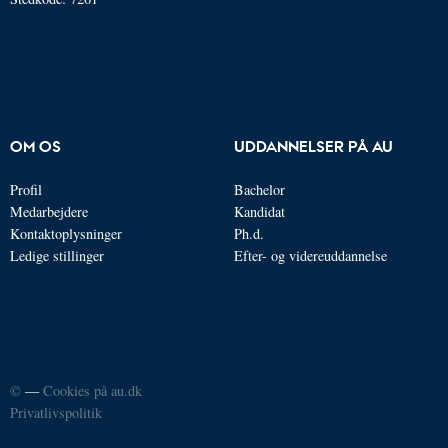
OM OS
UDDANNELSER PÅ AU
Profil
Bachelor
Medarbejdere
Kandidat
Kontaktoplysninger
Ph.d.
Ledige stillinger
Efter- og videreuddannelse
©
—
Cookies på au.dk
Privatlivspolitik