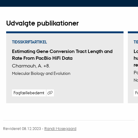
Udvalgte publikationer
TIDSSKRIFTARTIKEL
TI
Estimating Gene Conversion Tract Length and
L
Rate From PacBio HiFi Data
h
r
Charmouh, A. +8.
Po
Molecular Biology and Evolution
Na
Fagfællebedømt
F
Digital
version
vedhæftet
Revideret 08.12.2023
-
Randi Mosegaard