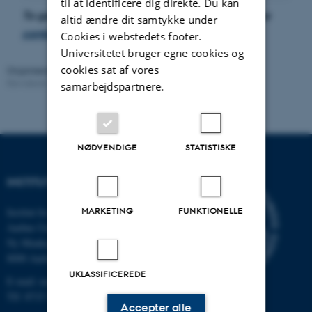
til at identificere dig direkte. Du kan
To get an invitation to the zoom-meeting, please
altid ændre dit samtykke under
contact one of the organisers
.
Cookies i webstedets footer.
Universitetet bruger egne cookies og
cookies sat af vores
Organiseret af:
SQM
Revideret:
25.05.2023
samarbejdspartnere.
NØDVENDIGE
STATISTISKE
INSTITUT FOR MATEMATIK
MARKETING
FUNKTIONELLE
Institut for Matematik
Aarhus Universitet
Ny Munkegade 118
8000 Aarhus C
UKLASSIFICEREDE
E-mail: math@au.dk
Tlf: 8715 5100
Accepter alle