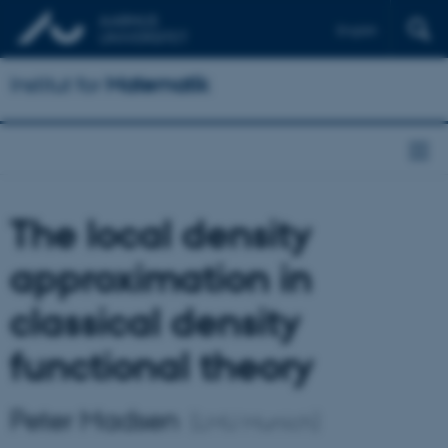
English
Institut for
Matematik
The local density
approximation in
classical density
functional theory
Peter Madsen
(LMU Munich)