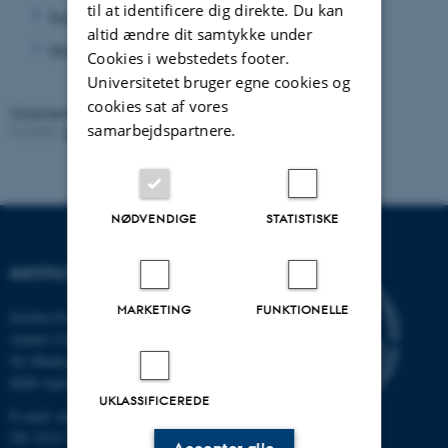
til at identificere dig direkte. Du kan
Survival Analysis with SAS
altid ændre dit samtykke under
Stochastic Calculus
Cookies i webstedets footer.
Universitetet bruger egne cookies og
cookies sat af vores
Organiseret af:
Stochastics Group
samarbejdspartnere.
Kontakt:
Lars Nørvang Andersen
Revideret:
25.05.2023
NØDVENDIGE
STATISTISKE
INSTITUT FOR MATEMATIK
MARKETING
FUNKTIONELLE
Institut for Matematik
Aarhus Universitet
Ny Munkegade 118
8000 Aarhus C
UKLASSIFICEREDE
E-mail: math@au.dk
Tlf: 8715 5100