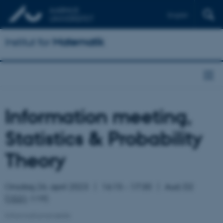
English
Institut for
Matematik
Information meeting,
Statistics & Probability
Theory
Onsdag 26. april 2023
16:15 – 17:30
Aud. D2
(
1531
-119)
Informationsmøde