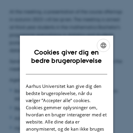
At the meeting, a presentation of the course offerings
in autumn 2023 will be given. The meeting is aimed
at third-year students in the mathematics Bachelor's
programme specializing in statistics and students
pursuing a Master's Degree in statistics or
datascience, but is open to everyone.
Cookies giver dig en
ENGLISH
bedre brugeroplevelse
Sandwiches and soft drinks will be served prior to the
DANISH
meeting (16.00 - 16.15).
Agenda:
Aarhus Universitet kan give dig den
Brief introduction of the graduate programme in
bedste brugeroplevelse, når du
statistics
vælger ”Accepter alle” cookies.
Cookies gemmer oplysninger om,
Reinforcement learning
hvordan en bruger interagerer med et
Advanced Statistical Learning
website. Alle dine data er
Monte Carlo simulation
anonymiseret, og de kan ikke bruges