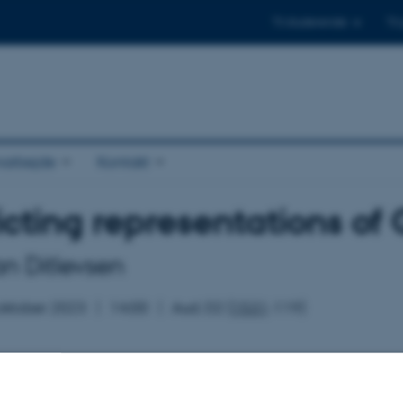
Til studerende
Til
arbejde
Kontakt
icting representations of 
n Ditlevsen
 oktober 2023
14:00
Aud. D2 (
1531
-119)
t committee: