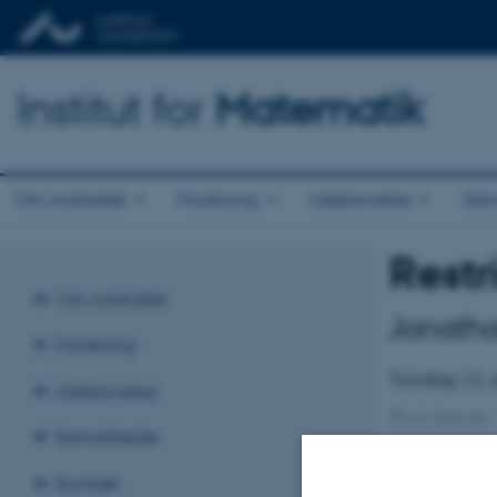
Institut for
Matematik
Om instituttet
Forskning
Uddannelse
Sam
Restr
Om instituttet
Jonatha
Forskning
Torsdag 12.
Uddannelse
Ph.d.-forsvar
Samarbejde
Assessmen
Kontakt