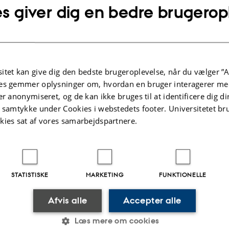
s giver dig en bedre brugerop
r Jean-Louis Clerc, Mathematics Research Institute, University of
e Professor Yoshiki Oshima, Graduate School of Mathematical S
e Professor Erik Skibsted, Department of Mathematics, Aarhus Un
visor:
Associate professor, Jan Frahm, Department of mathemati
itet kan give dig den bedste brugeroplevelse, når du vælger ”A
The PhD dissertation will be defended in English
es gemmer oplysninger om, hvordan en bruger interagerer med
er anonymiseret, og de kan ikke bruges til at identificere dig d
t samtykke under Cookies i webstedets footer. Universitetet br
st of PhD presentations (in Danish)
kies sat af vores samarbejdspartnere.
ion
adsen
Revideret:
12.10.2023
STATISTISKE
MARKETING
FUNKTIONELLE
Afvis alle
Accepter alle
Læs mere om cookies