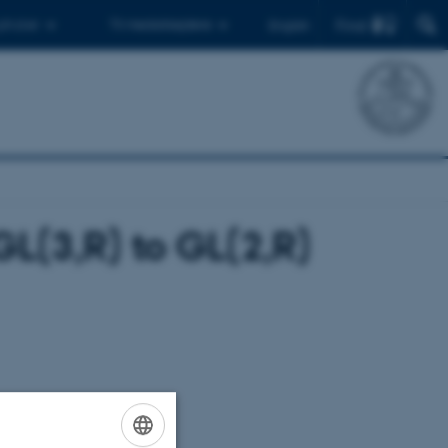
Find
 ph.d.er
Til medarbejdere
English
GL(3,R) to GL(2,R)