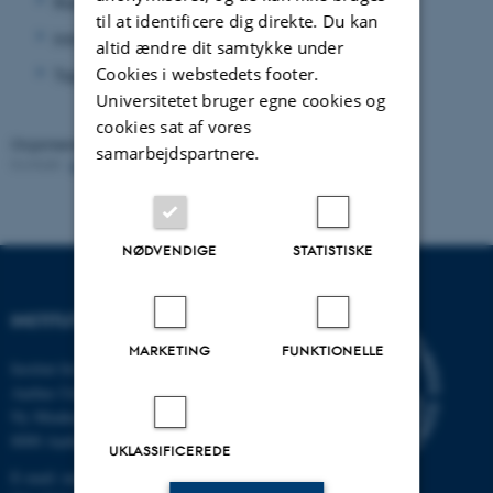
Risk
til at identificere dig direkte. Du kan
Introduction to Stochastic Geometry
altid ændre dit samtykke under
Cookies i webstedets footer.
Topological data analysis
Universitetet bruger egne cookies og
cookies sat af vores
Organiseret af:
Stochastics Group
samarbejdspartnere.
Kontakt:
Lars Nørvang Andersen
Revideret:
17.10.2024
NØDVENDIGE
STATISTISKE
INSTITUT FOR MATEMATIK
MARKETING
FUNKTIONELLE
Institut for Matematik
Aarhus Universitet
Ny Munkegade 118
8000 Aarhus C
UKLASSIFICEREDE
E-mail: math@au.dk