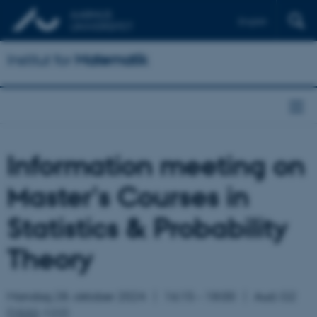
English
Institut for
Matematik
Information meeting on
Master's Courses in
Statistics & Probability
Theory
Mandag 28. oktober 2024
16:15 – 18:00
Aud. G2
(
1532
-122)