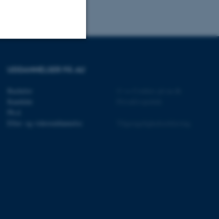
Uklassificerede
UDDANNELSER PÅ AU
Bachelor
©
—
Cookies på au.dk
ere nogle
Kandidat
Privatlivspolitik
rer uden disse
Ph.d.
Efter- og videreuddannelse
Tilgængelighedserklæring
 vores CMS-udbyder,
identificere en backend-
bruger er logget ind i
rbundet med Typo3-