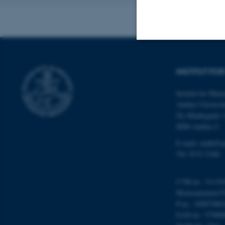
Nødvendige
INSTITUT FO
Institut for Mat
Nødvendige cooki
Aarhus Universit
grundlæggende fu
Ny Munkegade 
cookies.
8000 Aarhus C
E-mail: math@a
Tlf: 8715 5100
Navn
CVR-nr.: 31119
be_typo_user
Momsnummer/VA
P-nr.: 10087980
EAN-nr.: 57980
fe_typo_user