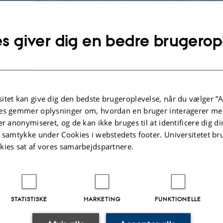
able:
PDF
(244 KB)
s giver dig en bedre brugerop
.2023
-
Lars Madsen
itet kan give dig den bedste brugeroplevelse, når du vælger ”A
es gemmer oplysninger om, hvordan en bruger interagerer med
er anonymiseret, og de kan ikke bruges til at identificere dig d
t samtykke under Cookies i webstedets footer. Universitetet br
kies sat af vores samarbejdspartnere.
STATISTISKE
MARKETING
FUNKTIONELLE