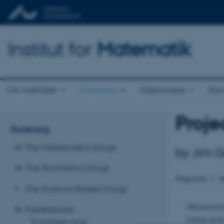
Institut for
Matematik
Om instituttet
Forskning
Uddannelse
Sam
Proje
Forskning
The Mathematics Group
by Jim G
The Stochastics Group
Preprints
The Science Studies Group
We prove t
Publikationer
minor and 
Instituttets serier