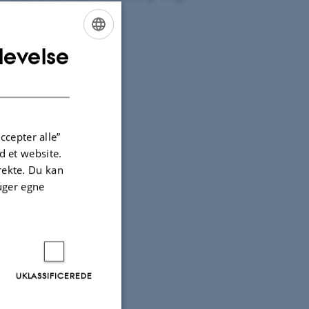
levelse
ENGLISH
DANISH
ccepter alle”
 et website.
irekte. Du kan
uger egne
UKLASSIFICEREDE