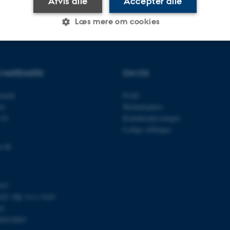
Afvis alle
Accepter alle
Læs mere om cookies
Statistiske
Marketing
Funktionelle
R MATEMATIK
OM OS
ematik
Profil
es hjælper med at gøre hjemmesiden brugbar ved at aktiv
et
Medarbejdere
nktioner som navigation mm. Hjemmesiden kan ikke funge
118
Kontaktoplysninger
Ledige stillinger
u.dk
Udbyder / Domæne
Udløb
Beskrivelse
103
30
Denne cookie sættes af
TYPO3 Association
minutter
TYPO3, og bruges til at 
.au.dk
T: DK 3111 9103
session, når en backend-
24
TYPO3 eller Frontend.
00419803
30
Dette cookienavn er fo
Typo3 Association