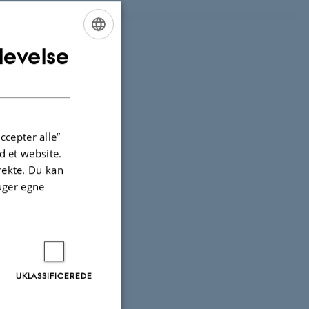
levelse
ENGLISH
DANISH
ccepter alle”
 et website.
irekte. Du kan
uger egne
UKLASSIFICEREDE