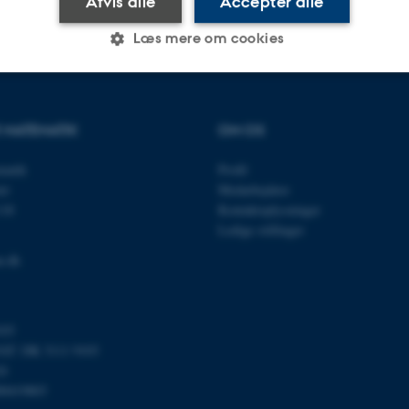
Afvis alle
Accepter alle
Læs mere om cookies
Statistiske
Marketing
Funktionelle
R MATEMATIK
OM OS
ematik
Profil
es hjælper med at gøre hjemmesiden brugbar ved at aktiv
et
Medarbejdere
nktioner som navigation mm. Hjemmesiden kan ikke funge
118
Kontaktoplysninger
Ledige stillinger
u.dk
Udbyder / Domæne
Udløb
Beskrivelse
103
30
Denne cookie sættes af
TYPO3 Association
minutter
TYPO3, og bruges til at 
.au.dk
T: DK 3111 9103
session, når en backend-
24
TYPO3 eller Frontend.
00419803
30
Dette cookienavn er fo
Typo3 Association