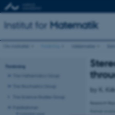
Institut for
Matematik
Om instituttet
Forskning
Uddannelse
Sam
Stere
Forskning
throu
The Mathematics Group
The Stochastics Group
by K. Ki
The Science Studies Group
Research Rep
Publikationer
Format avail
Instituttets serier