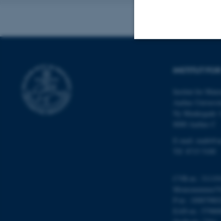
Nødvendige
INSTITUT FO
Institut for Mat
Nødvendige cooki
Aarhus Universit
grundlæggende fu
Ny Munkegade 
cookies.
8000 Aarhus C
E-mail: math@a
Tlf: 8715 5100
Navn
CVR-nr.: 31119
be_typo_user
Momsnummer/VA
P-nr.: 10087980
EAN-nr.: 57980
fe_typo_user