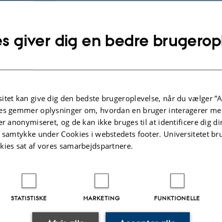
0
(1993), 45-51
.2023
-
Lars Madsen
s giver dig en bedre brugerop
itet kan give dig den bedste brugeroplevelse, når du vælger ”A
es gemmer oplysninger om, hvordan en bruger interagerer med
er anonymiseret, og de kan ikke bruges til at identificere dig d
t samtykke under Cookies i webstedets footer. Universitetet br
kies sat af vores samarbejdspartnere.
STATISTISKE
MARKETING
FUNKTIONELLE