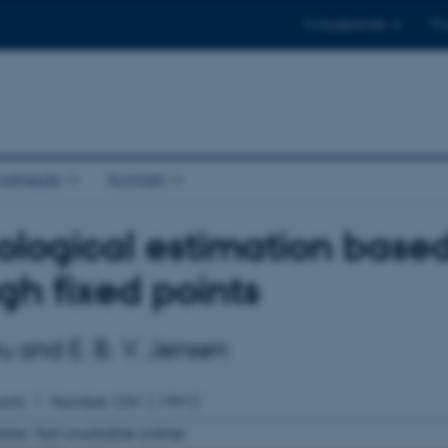
Til studerende
Til
arbejde
Kontakt
ological estimation based 
gh fixed points
êu and E. B. V. Jensen
orts
Number
234
( 1991)
able:
Not available online