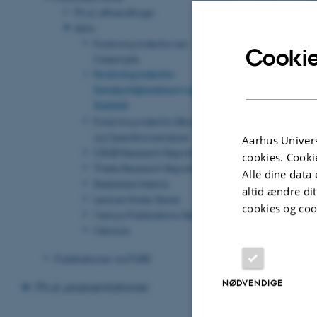
J. Microsc.
17
Ph.d.-afhandlinger
Arkiv
Revideret 08.03
Forskning indenfor ren
Cookie
Matematik
Forskning indenfor
Sandsynlighedsteori og
Statistik
Forskning indenfor Økonomi
og Operationsanalyse
Aarhus Univers
CSGB Research Reports
cookies. Cooki
Thiele Research Reports
Alle dine data 
Statistiske Interna
altid ændre di
Lecture Notes Series
cookies og coo
Various Publications Series
Memoirs
Publikationer via PURE
NØDVENDIGE
Ph.d.-præsentationer