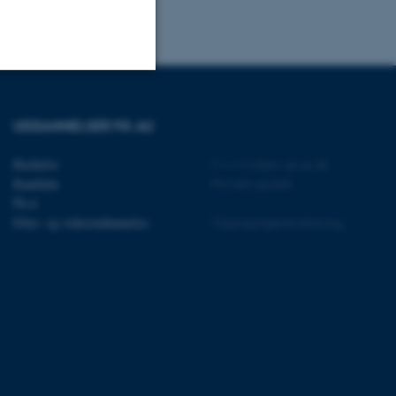
Uklassificerede
UDDANNELSER PÅ AU
Bachelor
©
—
Cookies på au.dk
ere nogle
Kandidat
Privatlivspolitik
rer uden disse
Ph.d.
Efter- og videreuddannelse
Tilgængelighedserklæring
 vores CMS-udbyder,
identificere en backend-
bruger er logget ind i
rbundet med Typo3-