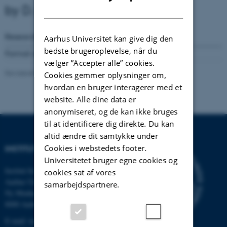
DANISH
by D. Kronborg
Research Reports
Number
72
( 1981)
Aarhus Universitet kan give dig den
bedste brugeroplevelse, når du
Format available:
Not available online
vælger ”Accepter alle” cookies.
Revideret 08.03.2023
-
Lars Madsen
Cookies gemmer oplysninger om,
hvordan en bruger interagerer med et
website. Alle dine data er
anonymiseret, og de kan ikke bruges
til at identificere dig direkte. Du kan
altid ændre dit samtykke under
Cookies i webstedets footer.
INSTITUT FOR MATEMATIK
Universitetet bruger egne cookies og
Institut for Matematik
cookies sat af vores
Aarhus Universitet
samarbejdspartnere.
Ny Munkegade 118
8000 Aarhus C
E-mail: math@au.dk