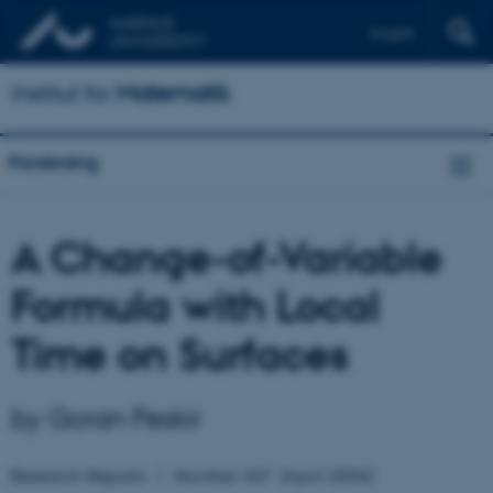
English
Institut for
Matematik
Forskning
A Change-of-Variable
Formula with Local
Time on Surfaces
by Goran Peskir
Research Reports
Number
437
(April 2004)