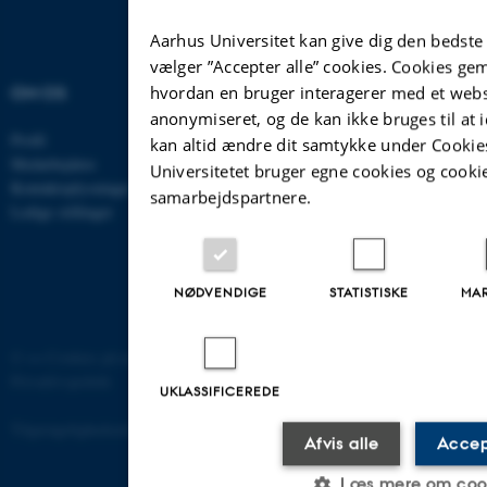
Aarhus Universitet kan give dig den bedste
vælger ”Accepter alle” cookies. Cookies g
OM OS
UDDANNELSER PÅ AU
hvordan en bruger interagerer med et websi
anonymiseret, og de kan ikke bruges til at i
Profil
Bachelor
kan altid ændre dit samtykke under Cookies
Medarbejdere
Kandidat
Universitetet bruger egne cookies og cookie
Kontaktoplysninger
Ph.d.
samarbejdspartnere.
Ledige stillinger
Efter- og videreuddannelse
NØDVENDIGE
STATISTISKE
MA
©
—
Cookies på au.dk
Privatlivspolitik
UKLASSIFICEREDE
Tilgængelighedserklæring
Afvis alle
Accep
Læs mere om coo