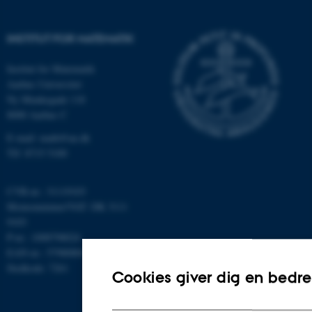
INSTITUT FOR MATEMATIK
Institut for Matematik
Aarhus Universitet
Ny Munkegade 118
8000 Aarhus C
E-mail: math@au.dk
Tlf: 8715 5100
CVR-nr.: 31119103
Momsnummer/VAT: DK 3111
9103
P-nr.: 1008798024
EAN-nr.: 5798000419803
Stedkode: 7261
Cookies giver dig en bedre