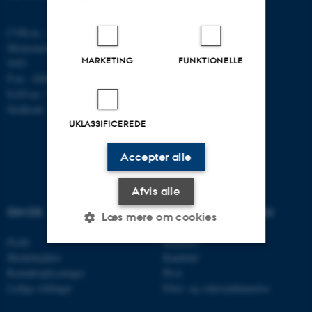
CVR-nr.: 31119103
Momsnummer/VAT: DK 3111
MARKETING
FUNKTIONELLE
9103
P-nr.: 1008798024
EAN-nr.: 5798000419803
Stedkode: 7261
UKLASSIFICEREDE
Accepter alle
Afvis alle
OM OS
UDDANNELSER PÅ AU
Læs mere om cookies
Profil
Bachelor
Medarbejdere
Kandidat
Nødvendige
Statistiske
Marketing
Kontaktoplysninger
Ph.d.
Ledige stillinger
Efter- og videreuddannelse
Funktionelle
Uklassificerede