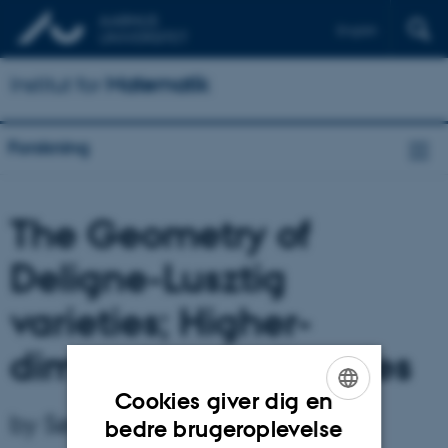
English
Institut for
Matematik
Forskning
The Geometry of
Deligne-Lusztig
varieties; Higher-
dimensional AG codes
Cookies giver dig en
by Søren Have Hansen
ENGLISH
bedre brugeroplevelse