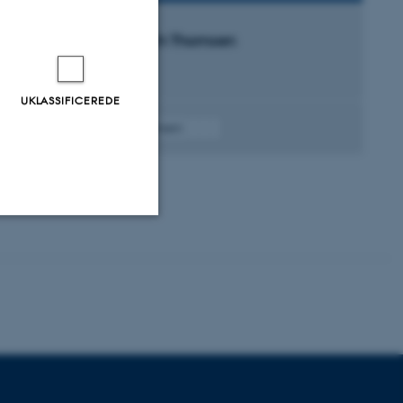
Jesper Funch Thomsen
Lektor
UKLASSIFICEREDE
Algebraisk geometri
Uklassificerede
ere nogle
rer uden disse