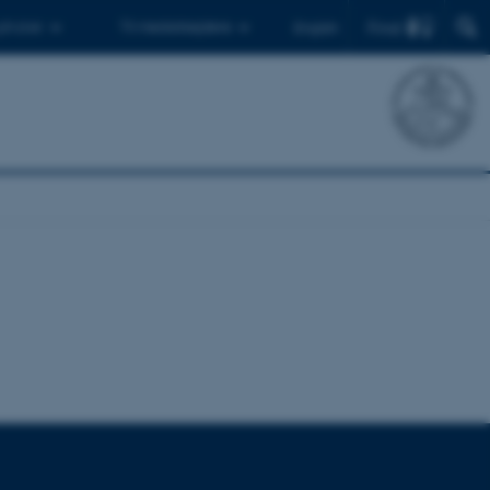
Find
 ph.d.er
Til medarbejdere
English