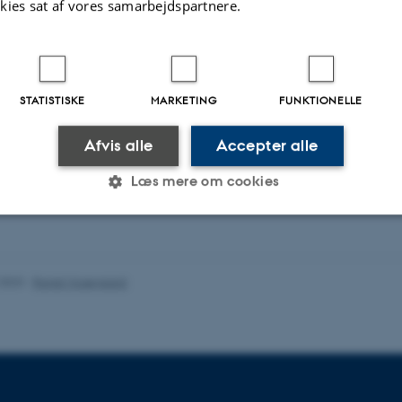
kies sat af vores samarbejdspartnere.
Jonas Schmidt
Instruktor
STATISTISKE
MARKETING
FUNKTIONELLE
Afvis alle
Accepter alle
Læs mere om cookies
Statistiske
Marketing
Funktionelle
.2023
-
Randi Mosegaard
es hjælper med at gøre hjemmesiden brugbar ved at aktiv
nktioner som navigation mm. Hjemmesiden kan ikke funge