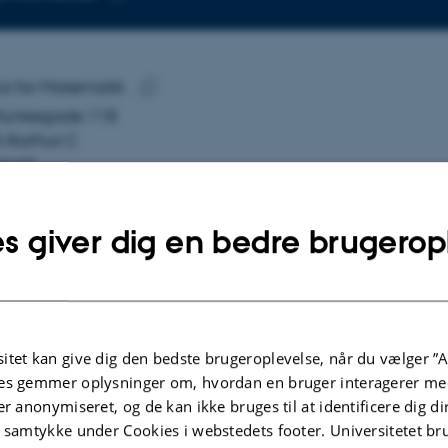
Kopier
mailadresse
 Hannibalsen Lund
tut for Matematik
SE
Munkegade 118
Kopier
 Aarhus C
adresse
mark
å kort
s giver dig en bedre brugerop
re-profil
itet kan give dig den bedste brugeroplevelse, når du vælger ”A
es gemmer oplysninger om, hvordan en bruger interagerer med
egaer
Flere
er anonymiseret, og de kan ikke bruges til at identificere dig d
t samtykke under Cookies i webstedets footer. Universitetet br