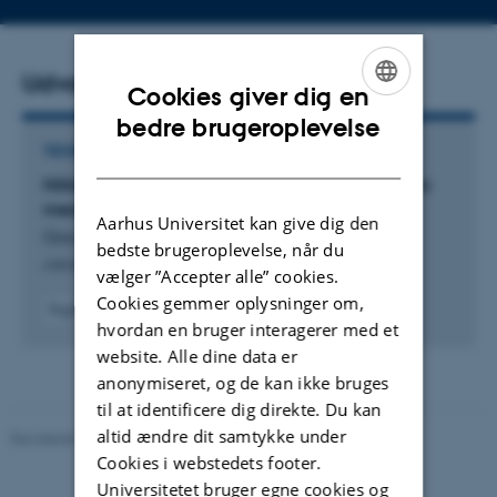
Udvalgte publikationer
Cookies giver dig en
ENGLISH
bedre brugeroplevelse
TIDSSKRIFTARTIKEL
DANISH
Hölder regularity of harmonic functions on metric
measure spaces
Aarhus Universitet kan give dig den
Gao, J. & Yang, M.
bedste brugeroplevelse, når du
Advances in Mathematics
vælger ”Accepter alle” cookies.
Cookies gemmer oplysninger om,
Fagfællebedømt
hvordan en bruger interagerer med et
Digital
version
website. Alle dine data er
vedhæftet
anonymiseret, og de kan ikke bruges
til at identificere dig direkte. Du kan
altid ændre dit samtykke under
Revideret 08.12.2023
-
Randi Mosegaard
Cookies i webstedets footer.
Universitetet bruger egne cookies og