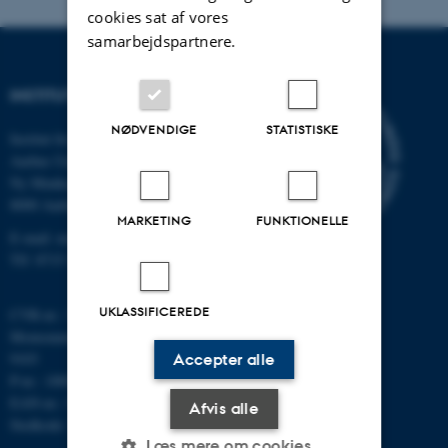
cookies sat af vores
samarbejdspartnere.
INSTITUT FOR MATEMATIK
NØDVENDIGE
STATISTISKE
Institut for Matematik
Aarhus Universitet
Ny Munkegade 118
8000 Aarhus C
MARKETING
FUNKTIONELLE
E-mail: math@au.dk
Tlf: 8715 5100
UKLASSIFICEREDE
CVR-nr.: 31119103
Momsnummer/VAT: DK 3111
9103
Accepter alle
P-nr.: 1008798024
EAN-nr.: 5798000419803
Afvis alle
Stedkode: 7261
Læs mere om cookies